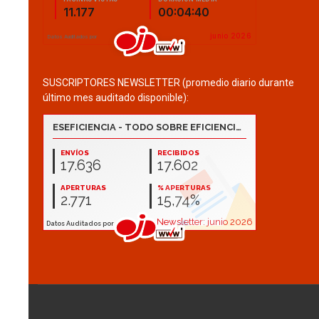
SUSCRIPTORES NEWSLETTER (promedio diario durante
último mes auditado disponible):