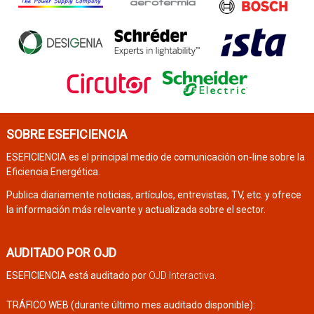
SOBRE ESEFICIENCIA
ESEFICIENCIA es el principal medio de comunicación on-line sobre la
Eficiencia Energética.
Publica diariamente noticias, artículos, entrevistas, TV, etc. y ofrece
la información más relevante y actualizada sobre el sector.
AUDITADO POR OJD
ESEFICIENCIA está auditado por
OJD Interactiva
.
TRÁFICO WEB (durante último mes auditado disponible):