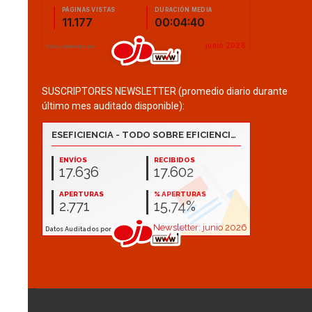
SUSCRIPTORES NEWSLETTER (promedio diario durante
último mes auditado disponible):