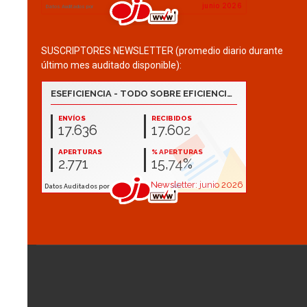
SUSCRIPTORES NEWSLETTER (promedio diario durante
último mes auditado disponible):