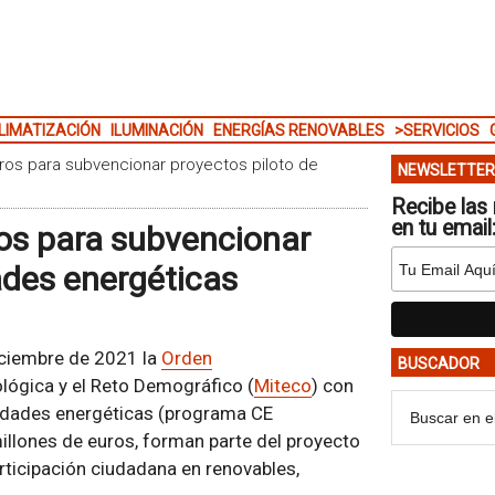
LIMATIZACIÓN
ILUMINACIÓN
ENERGÍAS RENOVABLES
>SERVICIOS
ros para subvencionar proyectos piloto de
NEWSLETTER
Recibe las 
en tu email
os para subvencionar
ades energéticas
diciembre de 2021 la
Orden
BUSCADOR
ológica y el Reto Demográfico (
Miteco
) con
nidades energéticas (programa CE
llones de euros, forman parte del proyecto
rticipación ciudadana en renovables,