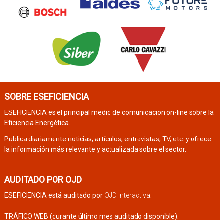
SOBRE ESEFICIENCIA
ESEFICIENCIA es el principal medio de comunicación on-line sobre la
Eficiencia Energética.
Publica diariamente noticias, artículos, entrevistas, TV, etc. y ofrece
la información más relevante y actualizada sobre el sector.
AUDITADO POR OJD
ESEFICIENCIA está auditado por
OJD Interactiva
.
TRÁFICO WEB (durante último mes auditado disponible):