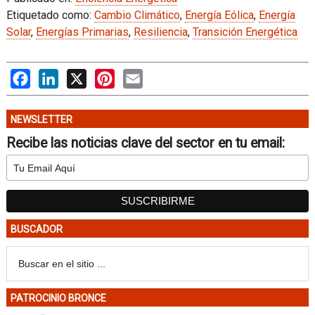
Etiquetado como:
Cambio Climático
,
Energía Eólica
,
Energía
Solar
,
Energías Primarias
,
Resiliencia
,
Transición Energética
Facebook
LinkedIn
X
Pinterest
Email
NEWSLETTER
Recibe las noticias clave del sector en tu email:
BUSCADOR
PATROCINIO BRONCE