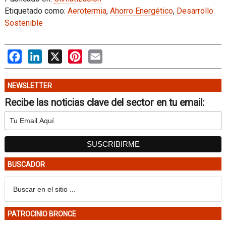
Etiquetado como:
Aerotermia
,
Ahorro Energético
,
Desarrollo
Sostenible
Facebook
LinkedIn
X
Pinterest
Email
NEWSLETTER
Recibe las noticias clave del sector en tu email:
BUSCADOR
PATROCINIO BRONCE