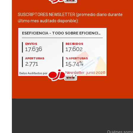
SUSCRIPTORES NEWSLETTER (promedio diario durante
último mes auditado disponible):
Quiénes som