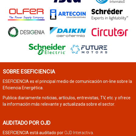
SOBRE ESEFICIENCIA
ESEFICIENCIA es el principal medio de comunicación on-line sobre la
Eficiencia Energética.
Publica diariamente noticias, artículos, entrevistas, TV, etc. y ofrece
la información más relevante y actualizada sobre el sector.
AUDITADO POR OJD
ESEFICIENCIA está auditado por
OJD Interactiva
.