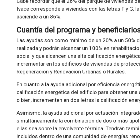
Cabe recordar que el 26% del parque de viviendas de
Ivace corresponde a viviendas con las letras F y G, las
asciende a un 86%.
Cuantía del programa y beneficiario
Las ayudas son como mínimo de un 20% a un 50% de 
realizada y podrán alcanzar un 100% en rehabilitacio
social y que alcancen una alta calificación energéti
incrementar en los edificios de viviendas de protecc
Regeneración y Renovación Urbanas o Rurales.
En cuanto a la ayuda adicional por eficiencia energét
calificación energética del edificio para obtener una 
o bien, incrementen en dos letras la calificación ener
Asimismo, la ayuda adicional por actuación integrada 
simultáneamente la combinación de dos o más tipol
ellas sea sobre la envolvente térmica. Tendrán tambi
incluidos dentro de una comunidad de energías ren