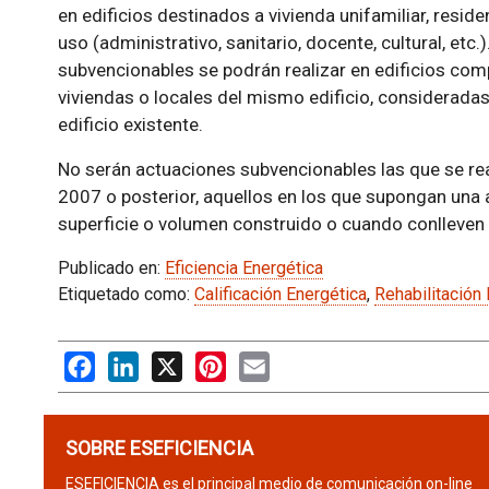
en edificios destinados a vivienda unifamiliar, reside
uso (administrativo, sanitario, docente, cultural, etc
subvencionables se podrán realizar en edificios com
viviendas o locales del mismo edificio, considerada
edificio existente.
No serán actuaciones subvencionables las que se rea
2007 o posterior, aquellos en los que supongan una 
superficie o volumen construido o cuando conlleven 
Publicado en:
Eficiencia Energética
Etiquetado como:
Calificación Energética
,
Rehabilitación
Facebook
LinkedIn
X
Pinterest
Email
SOBRE ESEFICIENCIA
ESEFICIENCIA es el principal medio de comunicación on-line