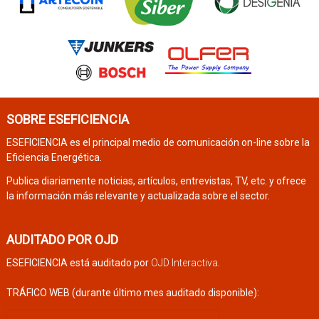
SOBRE ESEFICIENCIA
ESEFICIENCIA es el principal medio de comunicación on-line sobre la
Eficiencia Energética.
Publica diariamente noticias, artículos, entrevistas, TV, etc. y ofrece
la información más relevante y actualizada sobre el sector.
AUDITADO POR OJD
ESEFICIENCIA está auditado por
OJD Interactiva
.
TRÁFICO WEB (durante último mes auditado disponible):