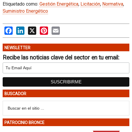
Etiquetado como:
Gestión Energética
,
Licitación
,
Normativa
,
Suministro Energético
Facebook
LinkedIn
X
Pinterest
Email
NEWSLETTER
Recibe las noticias clave del sector en tu email:
BUSCADOR
PATROCINIO BRONCE