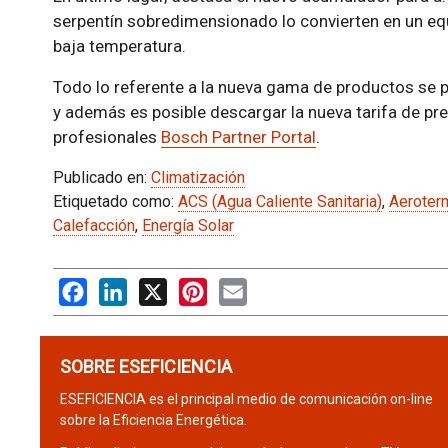
serpentín sobredimensionado lo convierten en un eq
baja temperatura.
Todo lo referente a la nueva gama de productos se 
y además es posible descargar la nueva tarifa de pre
profesionales
Bosch Partner Portal
.
Publicado en:
Climatización
Etiquetado como:
ACS (Agua Caliente Sanitaria)
,
Aeroter
Calefacción
,
Energía Solar
Facebook
LinkedIn
X
Pinterest
Email
SOBRE ESEFICIENCIA
ESEFICIENCIA es el principal medio de comunicación on-line
sobre la Eficiencia Energética.