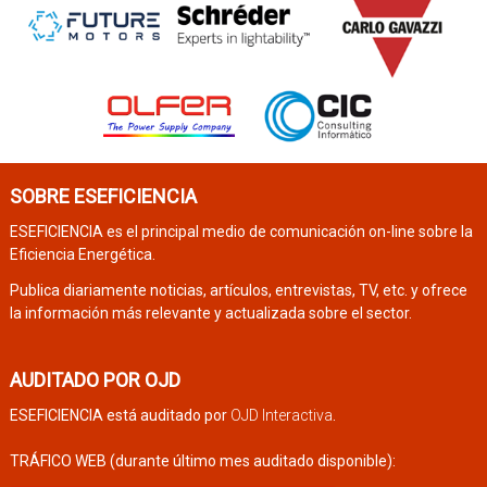
SOBRE ESEFICIENCIA
ESEFICIENCIA es el principal medio de comunicación on-line sobre la
Eficiencia Energética.
Publica diariamente noticias, artículos, entrevistas, TV, etc. y ofrece
la información más relevante y actualizada sobre el sector.
AUDITADO POR OJD
ESEFICIENCIA está auditado por
OJD Interactiva
.
TRÁFICO WEB (durante último mes auditado disponible):