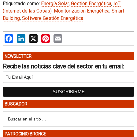
Etiquetado como:
Energía Solar
,
Gestión Energética
,
IoT
(Internet de las Cosas)
,
Monitorización Energética
,
Smart
Building
,
Software Gestión Energética
Facebook
LinkedIn
X
Pinterest
Email
NEWSLETTER
Recibe las noticias clave del sector en tu email:
BUSCADOR
PATROCINIO BRONCE