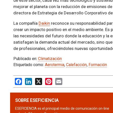
de este sector, cada vez más tecnológico y sostenib
mejorar el planeta con la reducción de emisiones 
directora de Estrategia de Desarrollo Corporativo de
La compañía
Daikin
reconoce su responsabilidad para
crear un impacto positivo en el medio ambiente. Es po
las necesidades del futuro donde la educación y la e
satisfagan la demanda actual del mercado, sino que
de profesionales, ofreciéndoles nuevas oportunidade
Publicado en:
Climatización
Etiquetado como:
Aerotermia
,
Calefacción
,
Formación
Facebook
LinkedIn
X
Pinterest
Email
SOBRE ESEFICIENCIA
ESEFICIENCIA es el principal medio de comunicación on-line