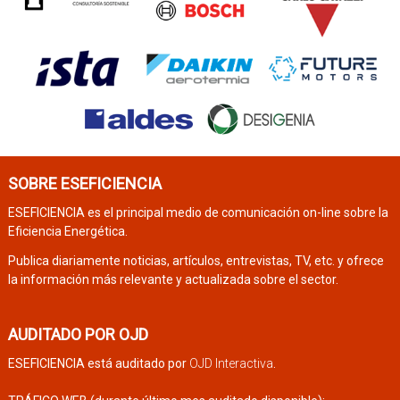
SOBRE ESEFICIENCIA
ESEFICIENCIA es el principal medio de comunicación on-line sobre la
Eficiencia Energética.
Publica diariamente noticias, artículos, entrevistas, TV, etc. y ofrece
la información más relevante y actualizada sobre el sector.
AUDITADO POR OJD
ESEFICIENCIA está auditado por
OJD Interactiva
.