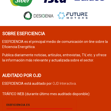
SOBRE ESEFICIENCIA
ESEFICIENCIA es el principal medio de comunicación on-line sobre la
Eficiencia Energética.
Publica diariamente noticias, artículos, entrevistas, TV, etc. y ofrece
la información más relevante y actualizada sobre el sector.
AUDITADO POR OJD
ESEFICIENCIA está auditado por
OJD Interactiva
.
TRÁFICO WEB (durante último mes auditado disponible):