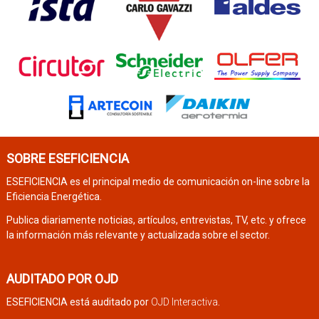
SOBRE ESEFICIENCIA
ESEFICIENCIA es el principal medio de comunicación on-line sobre la
Eficiencia Energética.
Publica diariamente noticias, artículos, entrevistas, TV, etc. y ofrece
la información más relevante y actualizada sobre el sector.
AUDITADO POR OJD
ESEFICIENCIA está auditado por
OJD Interactiva
.