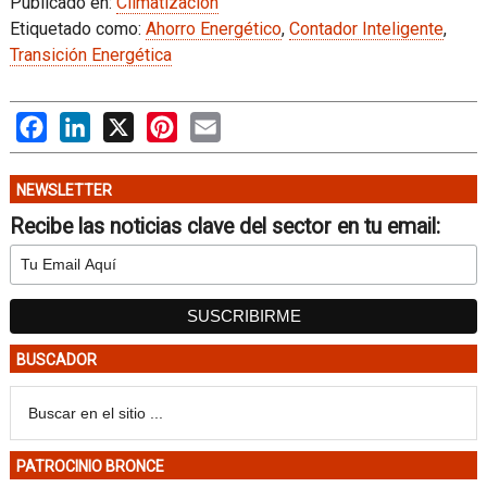
Publicado en:
Climatización
Etiquetado como:
Ahorro Energético
,
Contador Inteligente
,
Transición Energética
Facebook
LinkedIn
X
Pinterest
Email
NEWSLETTER
Recibe las noticias clave del sector en tu email:
BUSCADOR
PATROCINIO BRONCE