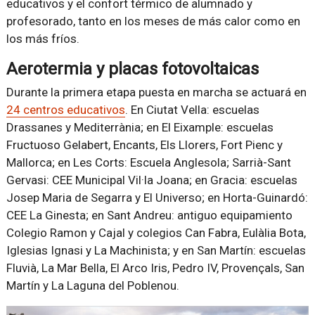
educativos y el confort térmico de alumnado y
profesorado, tanto en los meses de más calor como en
los más fríos.
Aerotermia y placas fotovoltaicas
Durante la primera etapa puesta en marcha se actuará en
24 centros educativos
. En Ciutat Vella: escuelas
Drassanes y Mediterrània; en El Eixample: escuelas
Fructuoso Gelabert, Encants, Els Llorers, Fort Pienc y
Mallorca; en Les Corts: Escuela Anglesola; Sarrià-Sant
Gervasi: CEE Municipal Vil·la Joana; en Gracia: escuelas
Josep Maria de Segarra y El Universo; en Horta-Guinardó:
CEE La Ginesta; en Sant Andreu: antiguo equipamiento
Colegio Ramon y Cajal y colegios Can Fabra, Eulàlia Bota,
Iglesias Ignasi y La Machinista; y en San Martín: escuelas
Fluvià, La Mar Bella, El Arco Iris, Pedro IV, Provençals, San
Martín y La Laguna del Poblenou.