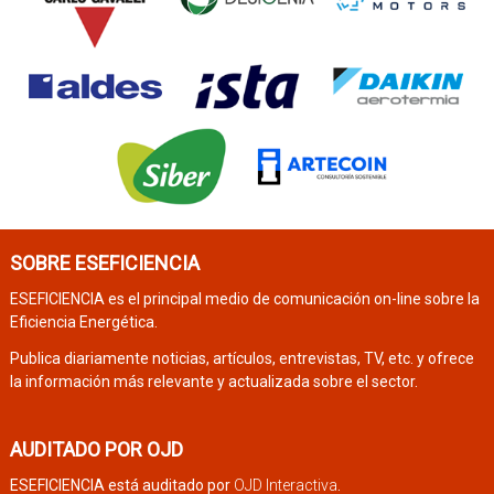
SOBRE ESEFICIENCIA
ESEFICIENCIA es el principal medio de comunicación on-line sobre la
Eficiencia Energética.
Publica diariamente noticias, artículos, entrevistas, TV, etc. y ofrece
la información más relevante y actualizada sobre el sector.
AUDITADO POR OJD
ESEFICIENCIA está auditado por
OJD Interactiva
.