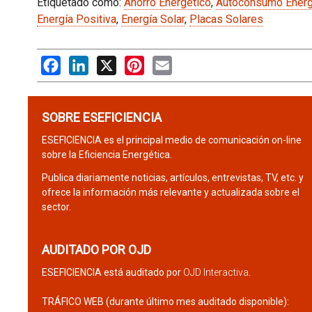
Etiquetado como:
Ahorro Energético
,
Autoconsumo Energ
Energía Positiva
,
Energía Solar
,
Placas Solares
Facebook
LinkedIn
X
Pinterest
Email
SOBRE ESEFICIENCIA
ESEFICIENCIA es el principal medio de comunicación on-line
sobre la Eficiencia Energética.
Publica diariamente noticias, artículos, entrevistas, TV, etc. y
ofrece la información más relevante y actualizada sobre el
sector.
AUDITADO POR OJD
ESEFICIENCIA está auditado por
OJD Interactiva
.
TRÁFICO WEB (durante último mes auditado disponible):