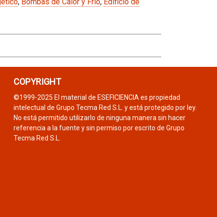
ético
,
Bombas de Calor y Frío
,
Edificio de
COPYRIGHT
©1999-2025 El material de ESEFICIENCIA es propiedad
intelectual de Grupo Tecma Red S.L. y está protegido por ley.
No está permitido utilizarlo de ninguna manera sin hacer
referencia a la fuente y sin permiso por escrito de Grupo
Tecma Red S.L.