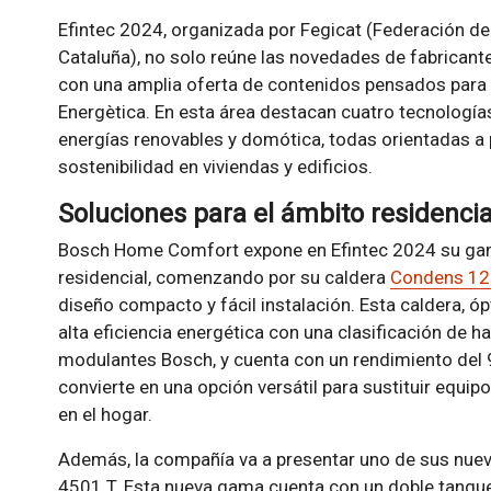
Efintec 2024, organizada por Fegicat (Federación d
Cataluña), no solo reúne las novedades de fabricante
con una amplia oferta de contenidos pensados para 
Energètica. En esta área destacan cuatro tecnologías
energías renovables y domótica, todas orientadas a p
sostenibilidad en viviendas y edificios.
Soluciones para el ámbito residencia
Bosch Home Comfort expone en Efintec 2024 su gam
residencial, comenzando por su caldera
Condens 1
diseño compacto y fácil instalación. Esta caldera, ó
alta eficiencia energética con una clasificación de h
modulantes Bosch, y cuenta con un rendimiento del 9
convierte en una opción versátil para sustituir equi
en el hogar.
Además, la compañía va a presentar uno de sus nue
4501 T. Esta nueva gama cuenta con un doble tanqu