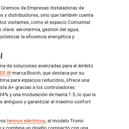
e Gremios de Empresas Instaladoras de
s y distribuidores, sino que también cuenta
los visitantes, como el espacio Comunitat
 clave: aerotermia, gestión del agua,
otenciar la eficiencia energética y
l
a de soluciones avanzadas para el ámbito
200 W
marca Bosch, que destaca por su
ptima para espacios reducidos, ofrece una
asta A+ gracias a los controladores
4% y una modulación de hasta 1:5, lo que la
pos antiguos y garantizar el máximo confort
vos
termos eléctricos
, el modelo Tronic
e y combina un diseño compacto con una