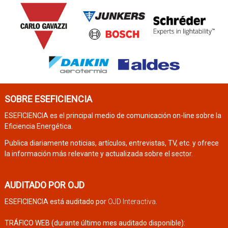
SOBRE ESEFICIENCIA
ESEFICIENCIA es el principal medio de comunicación on-line sobre la
Eficiencia Energética.
Publica diariamente noticias, artículos, entrevistas, TV, etc. y ofrece
la información más relevante y actualizada sobre el sector.
AUDITADO POR OJD
ESEFICIENCIA está auditado por
OJD Interactiva
.
TRÁFICO WEB (durante último mes auditado disponible):