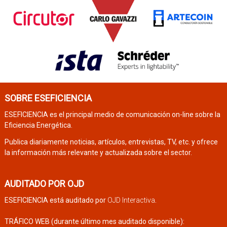
SOBRE ESEFICIENCIA
ESEFICIENCIA es el principal medio de comunicación on-line sobre la
Eficiencia Energética.
Publica diariamente noticias, artículos, entrevistas, TV, etc. y ofrece
la información más relevante y actualizada sobre el sector.
AUDITADO POR OJD
ESEFICIENCIA está auditado por
OJD Interactiva
.
TRÁFICO WEB (durante último mes auditado disponible):