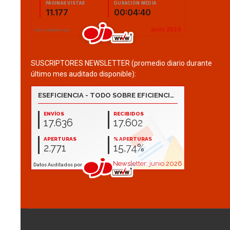
SUSCRIPTORES NEWSLETTER (promedio diario durante
último mes auditado disponible):