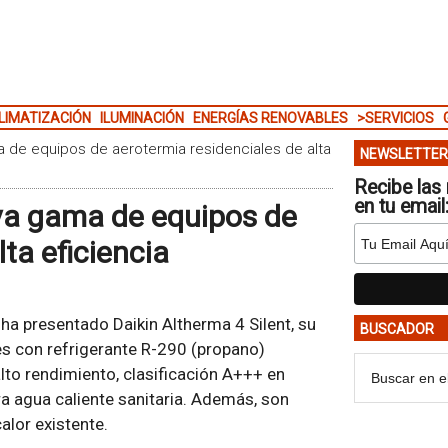
LIMATIZACIÓN
ILUMINACIÓN
ENERGÍAS RENOVABLES
>SERVICIOS
ma de equipos de aerotermia residenciales de alta
NEWSLETTER
Recibe las 
en tu email
eva gama de equipos de
ta eficiencia
ha presentado Daikin Altherma 4 Silent, su
BUSCADOR
s con refrigerante R-290 (propano)
lto rendimiento, clasificación A+++ en
ra agua caliente sanitaria. Además, son
lor existente.