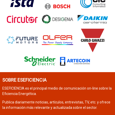
SOBRE ESEFICIENCIA
ESEFICIENCIA es el principal medio de comunicación on-line sobre la
Eficiencia Energética.
Publica diariamente noticias, artículos, entrevistas, TV, etc. y ofrece
la información más relevante y actualizada sobre el sector.