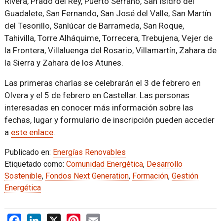
Rivera, Prado del Rey, Puerto Serrano, San Isidro del
Guadalete, San Fernando, San José del Valle, San Martín
del Tesorillo, Sanlúcar de Barrameda, San Roque,
Tahivilla, Torre Alháquime, Torrecera, Trebujena, Vejer de
la Frontera, Villaluenga del Rosario, Villamartín, Zahara de
la Sierra y Zahara de los Atunes.
Las primeras charlas se celebrarán el 3 de febrero en
Olvera y el 5 de febrero en Castellar. Las personas
interesadas en conocer más información sobre las
fechas, lugar y formulario de inscripción pueden acceder
a
este enlace
.
Publicado en:
Energías Renovables
Etiquetado como:
Comunidad Energética
,
Desarrollo
Sostenible
,
Fondos Next Generation
,
Formación
,
Gestión
Energética
Facebook
LinkedIn
X
Pinterest
Email