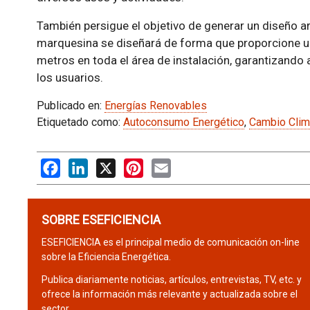
También persigue el objetivo de generar un diseño ar
marquesina se diseñará de forma que proporcione un
metros en toda el área de instalación, garantizando 
los usuarios.
Publicado en:
Energías Renovables
Etiquetado como:
Autoconsumo Energético
,
Cambio Clim
Facebook
LinkedIn
X
Pinterest
Email
SOBRE ESEFICIENCIA
ESEFICIENCIA es el principal medio de comunicación on-line
sobre la Eficiencia Energética.
Publica diariamente noticias, artículos, entrevistas, TV, etc. y
ofrece la información más relevante y actualizada sobre el
sector.