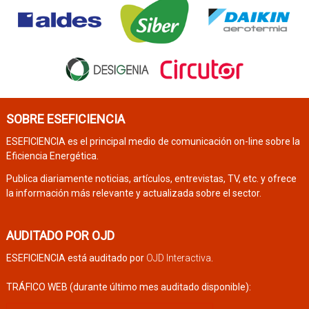
SOBRE ESEFICIENCIA
ESEFICIENCIA es el principal medio de comunicación on-line sobre la
Eficiencia Energética.
Publica diariamente noticias, artículos, entrevistas, TV, etc. y ofrece
la información más relevante y actualizada sobre el sector.
AUDITADO POR OJD
ESEFICIENCIA está auditado por
OJD Interactiva
.
TRÁFICO WEB (durante último mes auditado disponible):