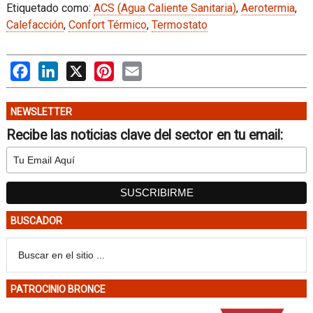
Etiquetado como:
ACS (Agua Caliente Sanitaria)
,
Aerotermia
,
Calefacción
,
Confort Térmico
,
Termostato
Facebook
LinkedIn
X
Pinterest
Email
NEWSLETTER
Recibe las noticias clave del sector en tu email:
BUSCADOR
PATROCINIO BRONCE