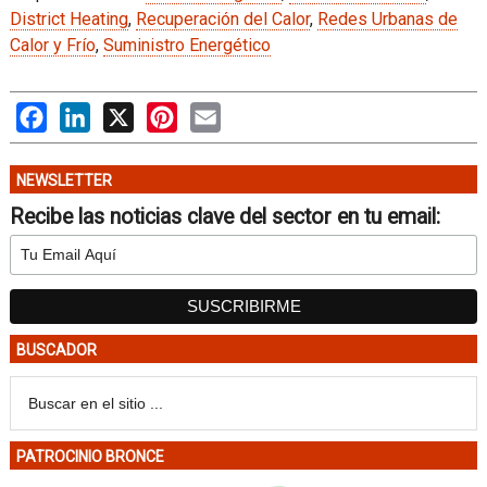
District Heating
,
Recuperación del Calor
,
Redes Urbanas de
Calor y Frío
,
Suministro Energético
Facebook
LinkedIn
X
Pinterest
Email
NEWSLETTER
Recibe las noticias clave del sector en tu email:
BUSCADOR
PATROCINIO BRONCE