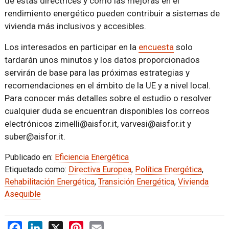
de estas directrices y cómo las mejoras en el
rendimiento energético pueden contribuir a sistemas de
vivienda más inclusivos y accesibles.
Los interesados en participar en la
encuesta
solo
tardarán unos minutos y los datos proporcionados
servirán de base para las próximas estrategias y
recomendaciones en el ámbito de la UE y a nivel local.
Para conocer más detalles sobre el estudio o resolver
cualquier duda se encuentran disponibles los correos
electrónicos zimelli@aisfor.it, varvesi@aisfor.it y
suber@aisfor.it.
Publicado en:
Eficiencia Energética
Etiquetado como:
Directiva Europea
,
Política Energética
,
Rehabilitación Energética
,
Transición Energética
,
Vivienda
Asequible
Facebook
LinkedIn
X
Pinterest
Email