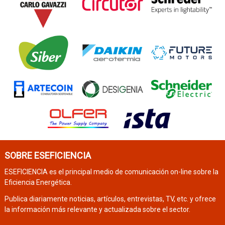
SOBRE ESEFICIENCIA
ESEFICIENCIA es el principal medio de comunicación on-line sobre la
Eficiencia Energética.
Publica diariamente noticias, artículos, entrevistas, TV, etc. y ofrece
la información más relevante y actualizada sobre el sector.