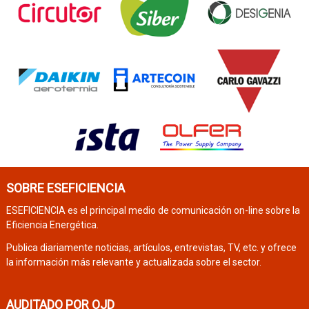
SOBRE ESEFICIENCIA
ESEFICIENCIA es el principal medio de comunicación on-line sobre la
Eficiencia Energética.
Publica diariamente noticias, artículos, entrevistas, TV, etc. y ofrece
la información más relevante y actualizada sobre el sector.
AUDITADO POR OJD