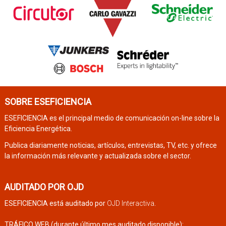
SOBRE ESEFICIENCIA
ESEFICIENCIA es el principal medio de comunicación on-line sobre la
Eficiencia Energética.
Publica diariamente noticias, artículos, entrevistas, TV, etc. y ofrece
la información más relevante y actualizada sobre el sector.
AUDITADO POR OJD
ESEFICIENCIA está auditado por
OJD Interactiva
.
TRÁFICO WEB (durante último mes auditado disponible):