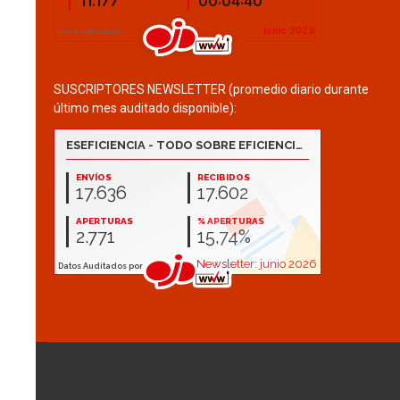
SUSCRIPTORES NEWSLETTER (promedio diario durante
último mes auditado disponible):