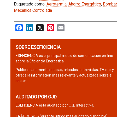
Etiquetado como:
Aerotermia
,
Ahorro Energético
,
Bombas 
Mecánica Controlada
Facebook
LinkedIn
X
Pinterest
Email
SOBRE ESEFICIENCIA
ESEFICIENCIA es el principal medio de comunicación on-line
sobre la Eficiencia Energética.
Publica diariamente noticias, artículos, entrevistas, TV, etc. y
ofrece la información más relevante y actualizada sobre el
sector.
AUDITADO POR OJD
ESEFICIENCIA está auditado por
OJD Interactiva
.
TRÁFICO WEB (durante último mes auditado disponible):