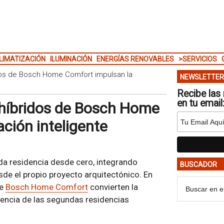
LIMATIZACIÓN
ILUMINACIÓN
ENERGÍAS RENOVABLES
>SERVICIOS
idos de Bosch Home Comfort impulsan la
NEWSLETTER
Recibe las 
en tu email
 híbridos de Bosch Home
ción inteligente
da residencia desde cero, integrando
BUSCADOR
sde el propio proyecto arquitectónico. En
de
Bosch Home Comfort
convierten la
iciencia de las segundas residencias