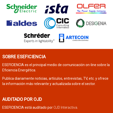
SOBRE ESEFICIENCIA
ESEFICIENCIA es el principal medio de comunicación on-line sobre la
Eficiencia Energética.
Publica diariamente noticias, artículos, entrevistas, TV, etc. y ofrece
la información más relevante y actualizada sobre el sector.
AUDITADO POR OJD
ESEFICIENCIA está auditado por
OJD Interactiva
.