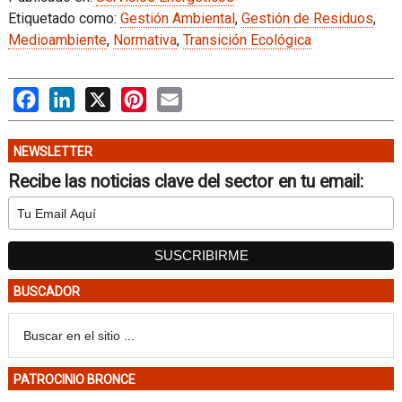
Etiquetado como:
Gestión Ambiental
,
Gestión de Residuos
,
Medioambiente
,
Normativa
,
Transición Ecológica
Facebook
LinkedIn
X
Pinterest
Email
NEWSLETTER
Recibe las noticias clave del sector en tu email:
BUSCADOR
PATROCINIO BRONCE