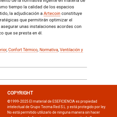
imiento de la normativa vigente en materia de
smo tiempo la calidad de los espacios
tido, la adjudicación a
Artecoin
constituye
ratégicas que permitirán optimizar el
 y asegurar unas instalaciones acordes con
co que se presta en él.
rior
,
Confort Térmico
,
Normativa
,
Ventilación y
COPYRIGHT
©1999-2025 El material de ESEFICIENCIA es propiedad
intelectual de Grupo Tecma Red S.L. y está protegido por ley.
No está permitido utilizarlo de ninguna manera sin hacer