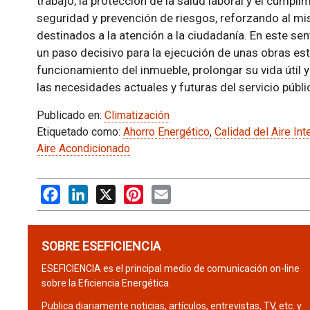
trabajo, la protección de la salud laboral y el cumpl
seguridad y prevención de riesgos, reforzando al mi
destinados a la atención a la ciudadanía. En este sen
un paso decisivo para la ejecución de unas obras est
funcionamiento del inmueble, prolongar su vida útil
las necesidades actuales y futuras del servicio públi
Publicado en:
Climatización
Etiquetado como:
Ahorro Energético
,
Calidad del Aire Inte
Aire Acondicionado
Facebook
LinkedIn
X
Pinterest
Email
SOBRE ESEFICIENCIA
ESEFICIENCIA es el principal medio de comunicación on-line
sobre la Eficiencia Energética.
Publica diariamente noticias, artículos, entrevistas, TV, etc. y