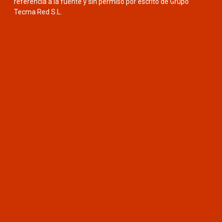
referencia a la fuente y sin permiso por escrito de Grupo
Tecma Red S.L.