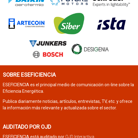
SOBRE ESEFICIENCIA
ESEFICIENCIA es el principal medio de comunicación on-line sobre la
Eficiencia Energética.
Publica diariamente noticias, artículos, entrevistas, TV, etc. y ofrece
la información más relevante y actualizada sobre el sector.
AUDITADO POR OJD
ESEFICIENCIA está auditado por
OJD Interactiva
.