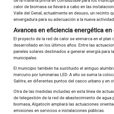
de la materia prima en combustible para los municip
calor de biomasa se llevará a cabo en las instalacio
Valle del Genal, actualmente en desuso, un recinto q
envergadura para su adecuación a la nueva actividad
Avances en eficiencia energética en 
El proyecto de la red de calor se enmarca en el plan 
desarrollado en los últimos años. Entre las actuacion
paneles solares destinados a generar energía para l
municipales.
El municipio también ha sustituido el antiguo alumb
mercurio por luminarias LED. A ello se suma la coloc
Salitre, en diferentes puntos del casco urbano y en 
Otra de las medidas incluidas en esta línea de actua
de telegestión de la red de abastecimiento de agua p
biomasa, Algatocín ampliará las actuaciones orient
emisiones en servicios e instalaciones públicas.