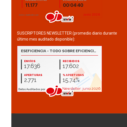
SUSCRIPTORES NEWSLETTER (promedio diario durante
último mes auditado disponible):