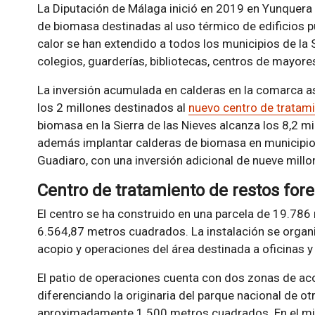
La Diputación de Málaga inició en 2019 en Yunquera u
de biomasa destinadas al uso térmico de edificios p
calor se han extendido a todos los municipios de la S
colegios, guarderías, bibliotecas, centros de mayor
La inversión acumulada en calderas en la comarca a
los 2 millones destinados al
nuevo centro de tratam
biomasa en la Sierra de las Nieves alcanza los 8,2 m
además implantar calderas de biomasa en municipios 
Guadiaro, con una inversión adicional de nueve millo
Centro de tratamiento de restos for
El centro se ha construido en una parcela de 19.78
6.564,87 metros cuadrados. La instalación se organi
acopio y operaciones del área destinada a oficinas y
El patio de operaciones cuenta con dos zonas de a
diferenciando la originaria del parque nacional de 
aproximadamente 1.500 metros cuadrados. En el mis