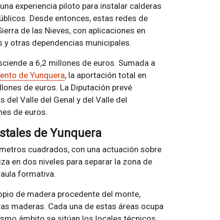
na experiencia piloto para instalar calderas
úblicos. Desde entonces, estas redes de
ierra de las Nieves, con aplicaciones en
es y otras dependencias municipales.
sciende a 6,2 millones de euros. Sumada a
iento de Yunquera
, la aportación total en
illones de euros. La Diputación prevé
del Valle del Genal y del Valle del
nes de euros.
estales de Yunquera
6 metros cuadrados, con una actuación sobre
za en dos niveles para separar la zona de
 aula formativa.
copio de madera procedente del monte,
otras maderas. Cada una de estas áreas ocupa
mo ámbito se sitúan los locales técnicos,