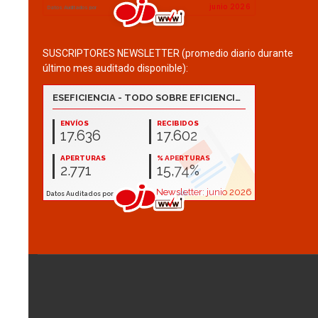
SUSCRIPTORES NEWSLETTER (promedio diario durante
último mes auditado disponible):