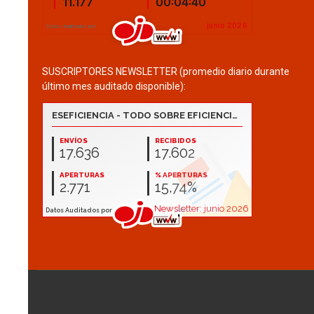
SUSCRIPTORES NEWSLETTER (promedio diario durante
último mes auditado disponible):