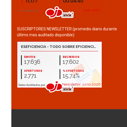
SUSCRIPTORES NEWSLETTER (promedio diario durante
último mes auditado disponible):