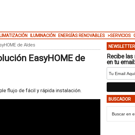
LIMATIZACIÓN
ILUMINACIÓN
ENERGÍAS RENOVABLES
>SERVICIOS
EasyHOME de Aldes
NEWSLETTER
 solución EasyHOME de
Recibe las 
en tu email
le flujo de fácil y rápida instalación.
BUSCADOR