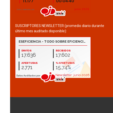
SUSCRIPTORES NEWSLETTER (promedio diario durante
último mes auditado disponible):