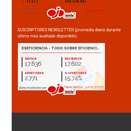
SUSCRIPTORES NEWSLETTER (promedio diario durante
último mes auditado disponible):