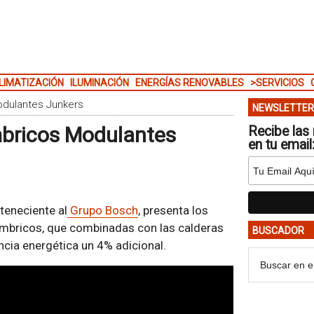
LIMATIZACIÓN
ILUMINACIÓN
ENERGÍAS RENOVABLES
>SERVICIOS
odulantes Junkers
NEWSLETTER
mbricos Modulantes
Recibe las 
en tu email
teneciente al
Grupo Bosch
, presenta los
mbricos, que combinadas con las calderas
BUSCADOR
cia energética un 4% adicional.