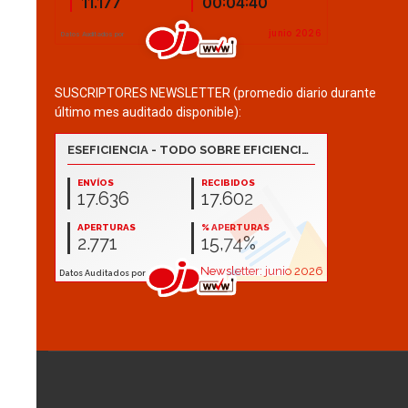
SUSCRIPTORES NEWSLETTER (promedio diario durante
último mes auditado disponible):